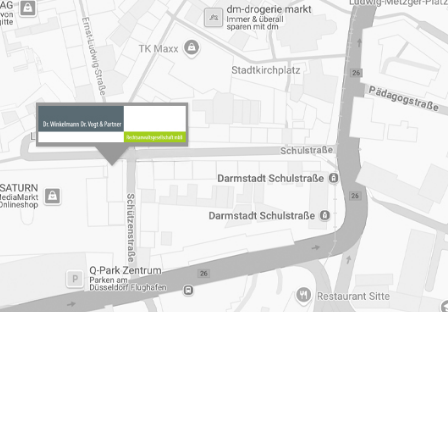
winnausgleich
,
Fachanwaeltin Familienrecht Elternunterhalt
,