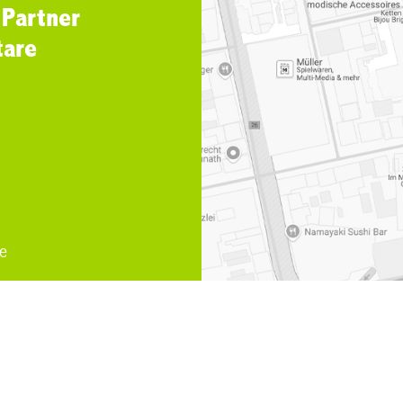
 Partner
tare
e
uhr
,
Einspruchsverfahren
,
Fachanwaeltin Familienrecht Zuge